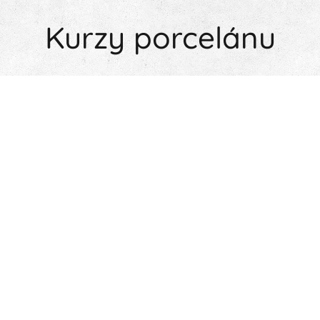
Kurzy porcelánu
pro
Zážitkové kurzy porcelánu pro veřejnost,
začátečníky i pokročilé👇
Zimní
Novinka
kurz
relax
Dárkový
poukaz
Domeček
Kurz
Svítící
1 900,00
Kč
nebo
lampička
ozdoby a
svícen
Vánoční
1 900,00
Kč
dekorace
1 900,00
Kč