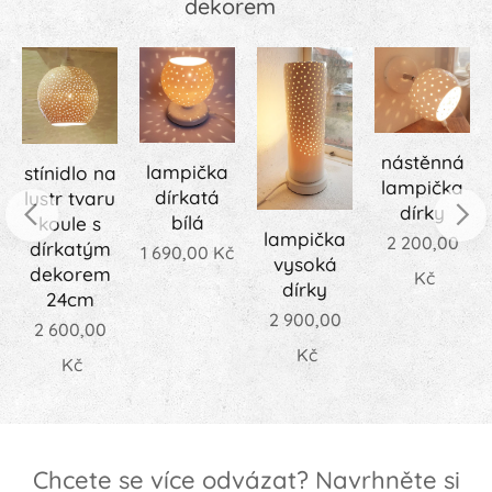
dekorem 💛
nástěnná
lampička
stínidlo na
lampička
dírkatá
lustr tvaru
dírky
bílá
koule s
lampička
2 200,00
dírkatým
1 690,00
Kč
vysoká
dekorem
Kč
dírky
24cm
2 900,00
2 600,00
Kč
Kč
Chcete se více odvázat? Navrhněte si