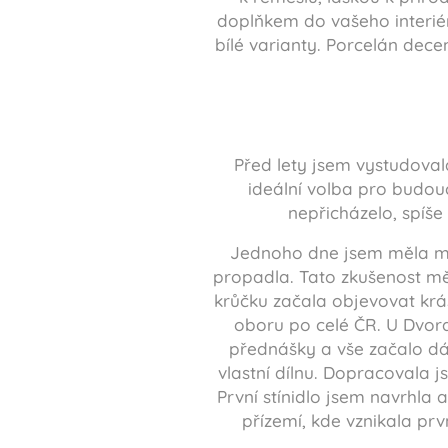
doplňkem do vašeho interiér
bílé varianty. Porcelán dec
Před lety jsem vystudovala
ideální volba pro budouc
nepřicházelo, spíše
Jednoho dne jsem měla mož
propadla. Tato zkušenost mě 
krůčku začala objevovat krá
oboru po celé ČR. U Dvora
přednášky a vše začalo dáv
vlastní dílnu. Dopracovala 
První stínidlo jsem navrhla 
přízemí, kde vznikala prv