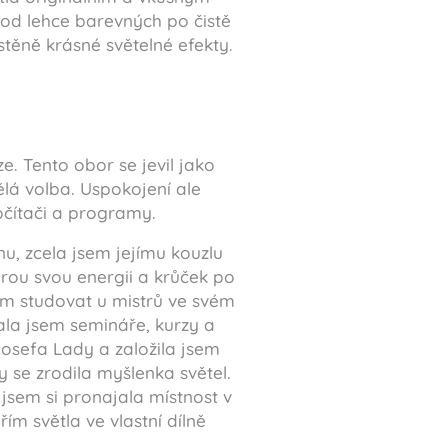
 od lehce barevných po čistě
těně krásné světelné efekty.
e. Tento obor se jevil jako
ělá volba. Uspokojení ale
počítači a programy.
, zcela jsem jejímu kouzlu
erou svou energii a krůček po
em studovat u mistrů ve svém
ala jsem semináře, kurzy a
Josefa Lady a založila jsem
 se zrodila myšlenka světel.
 jsem si pronajala místnost v
ím světla ve vlastní dílně