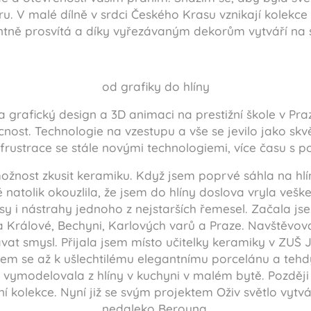
u. V malé dílně v srdci Českého Krasu vznikají kolekce
entně prosvítá a díky vyřezávaným dekorům vytváří na s
od grafiky do hlíny
 grafický design a 3D animaci na prestižní škole v Praz
nost. Technologie na vzestupu a vše se jevilo jako skv
 frustrace se stále novými technologiemi, více času s 
nost zkusit keramiku. Když jsem poprvé sáhla na hlínu
natolik okouzlila, že jsem do hlíny doslova vryla vešk
sy i nástrahy jednoho z nejstarších řemesel. Začala js
 Králové, Bechyni, Karlových varů a Praze. Navštěvov
at smysl. Přijala jsem místo učitelky keramiky v ZUŠ 
jsem se až k ušlechtilému elegantnímu porcelánu a tehdy
a vymodelovala z hlíny v kuchyni v malém bytě. Později
ní kolekce. Nyní již se svým projektem Oživ světlo vytvář
nedaleko Berouna.