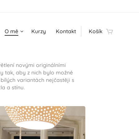
O mě
Kurzy
Kontakt
Košík
větlení novými originálními
vky tak, aby z nich bylo možné
bílých variantách nejčastěji s
la a stínu.