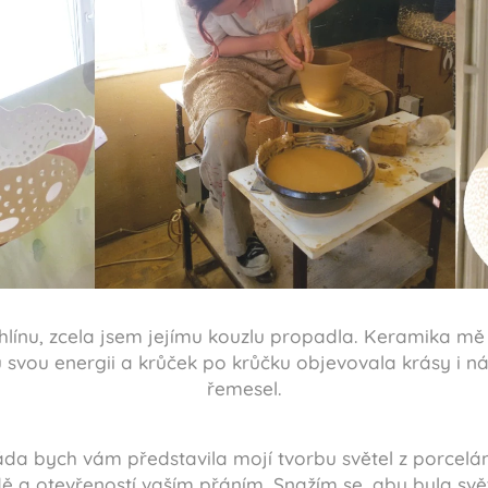
línu, zcela jsem jejímu kouzlu propadla. Keramika mě n
u svou energii a krůček po krůčku objevovala krásy i ná
řemesel.
da bych vám představila mojí tvorbu světel z porcelá
dě a otevřeností vaším přáním. Snažím se, aby byla sv