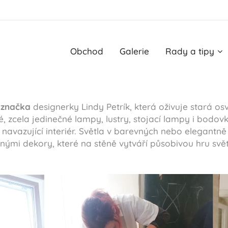
Obchod
Galerie
Rady a tipy
 značka
designerky Lindy Petrík, která oživuje stará os
vé, zcela jedinečné lampy, lustry, stojací lampy i bodo
navazující interiér. Světla v barevných nebo elegantně 
ými dekory, které na stěně vytváří působivou hru svět