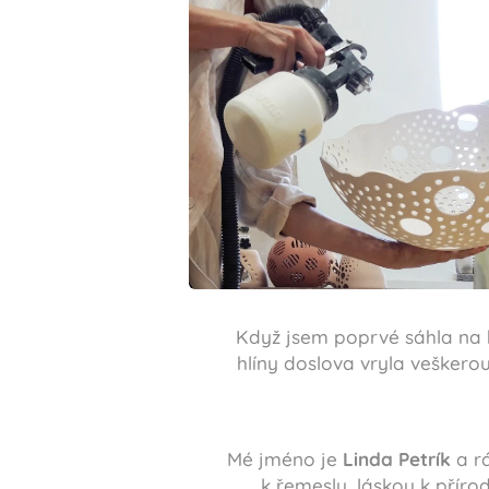
Když jsem poprvé sáhla na h
hlíny doslova vryla veškero
Mé jméno je
Linda Petrík
a rá
k řemeslu, láskou k příro