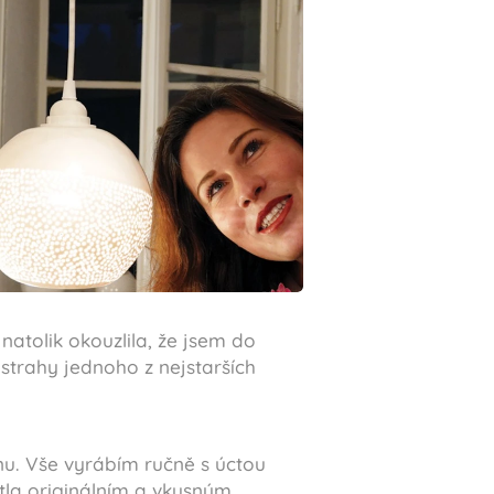
atolik okouzlila, že jsem do
strahy jednoho z nejstarších
nu. Vše vyrábím ručně s úctou
ětla originálním a vkusným